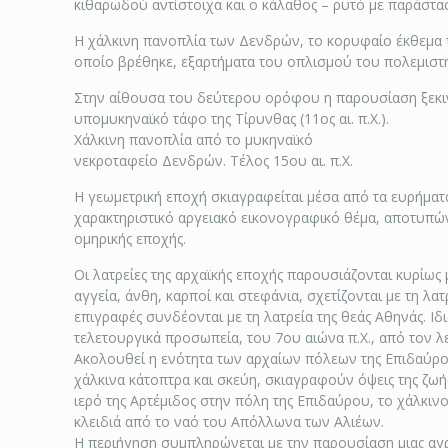
κιθαρωδού αντίστοιχα και ο κάλαθος – ρυτό με παράστα
Η χάλκινη πανοπλία των Δενδρών, το κορυφαίο έκθεμα τ
οποίο βρέθηκε, εξαρτήματα του οπλισμού του πολεμιστή,
Στην αίθουσα του δεύτερου ορόφου η παρουσίαση ξεκινά
υπομυκηναϊκό τάφο της Τίρυνθας (11ος αι. π.Χ.).
Χάλκινη πανοπλία από το μυκηναϊκό
νεκροταφείο Δενδρών. Τέλος 15ου αι. π.X.
Η γεωμετρική εποχή σκιαγραφείται μέσα από τα ευρήματα
χαρακτηριστικό αργειακό εικονογραφικό θέμα, αποτυπών
ομηρικής εποχής.
Οι λατρείες της αρχαϊκής εποχής παρουσιάζονται κυρίως
αγγεία, άνθη, καρποί και στεφάνια, σχετίζονται με τη λα
επιγραφές συνδέονται με τη λατρεία της θεάς Αθηνάς. Ι
τελετουργικά προσωπεία, του 7ου αιώνα π.Χ., από τον λ
Ακολουθεί η ενότητα των αρχαίων πόλεων της Επιδαύρου,
χάλκινα κάτοπτρα και σκεύη, σκιαγραφούν όψεις της ζωής
ιερό της Αρτέμιδος στην πόλη της Επιδαύρου, το χάλκι
κλειδιά από το ναό του Απόλλωνα των Αλιέων.
Η περιήγηση συμπληρώνεται με την παρουσίαση μιας αγρο