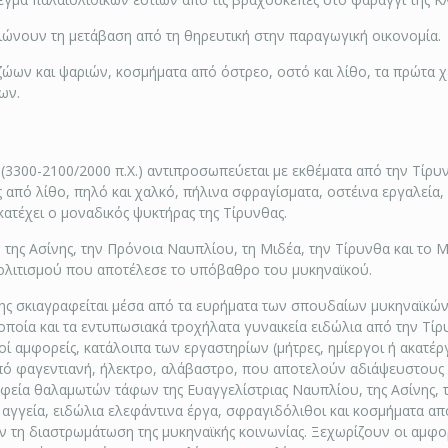
ιώνουν τη μετάβαση από τη θηρευτική στην παραγωγική οικονομία.
ά ζώων και ψαριών, κοσμήματα από όστρεο, οστό και λίθο, τα πρώτα 
ων.
3300-2100/2000 π.Χ.) αντιπροσωπεύεται με εκθέματα από την Τίρυνθ
ες από λίθο, πηλό και χαλκό, πήλινα σφραγίσματα, οστέινα εργαλεία
ατέχει ο μοναδικός ψυκτήρας της Τίρυνθας.
ό της Ασίνης, την Πρόνοια Ναυπλίου, τη Μιδέα, την Τίρυνθα και 
 πολιτισμού που αποτέλεσε το υπόβαθρο του μυκηναϊκού.
σης σκιαγραφείται μέσα από τα ευρήματα των σπουδαίων μυκηναϊκών κ
οποία και τα εντυπωσιακά τροχήλατα γυναικεία ειδώλια από την Τίρ
οί αμφορείς, κατάλοιπα των εργαστηρίων (μήτρες, ημίεργοι ή ακατέργ
από φαγεντιανή, ήλεκτρο, αλάβαστρο, που αποτελούν αδιάψευστους
εία θαλαμωτών τάφων της Ευαγγελίστριας Ναυπλίου, της Ασίνης, τ
α αγγεία, ειδώλια ελεφάντινα έργα, σφραγιδόλιθοι και κοσμήματα α
ούν τη διαστρωμάτωση της μυκηναϊκής κοινωνίας. Ξεχωρίζουν οι αμφο