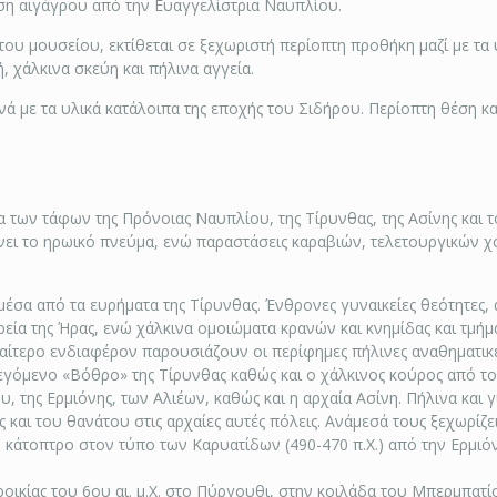
ση αιγάγρου από την Ευαγγελίστρια Ναυπλίου.
ου μουσείου, εκτίθεται σε ξεχωριστή περίοπτη προθήκη μαζί με τ
 χάλκινα σκεύη και πήλινα αγγεία.
 με τα υλικά κατάλοιπα της εποχής του Σιδήρου. Περίοπτη θέση κα
 των τάφων της Πρόνοιας Ναυπλίου, της Τίρυνθας, της Ασίνης και 
ει το ηρωικό πνεύμα, ενώ παραστάσεις καραβιών, τελετουργικών χ
 μέσα από τα ευρήματα της Τίρυνθας. Ένθρονες γυναικείες θεότητες,
τρεία της Ήρας, ενώ χάλκινα ομοιώματα κρανών και κνημίδας και τμήμ
διαίτερο ενδιαφέρον παρουσιάζουν οι περίφημες πήλινες αναθηματικέ
εγόμενο «Βόθρο» της Τίρυνθας καθώς και ο χάλκινος κούρος από το 
 της Ερμιόνης, των Αλιέων, καθώς και η αρχαία Ασίνη. Πήλινα και γ
 και του θανάτου στις αρχαίες αυτές πόλεις. Ανάμεσά τους ξεχωρίζε
νο κάτοπτρο στον τύπο των Καρυατίδων (490-470 π.Χ.) από την Ερμι
ικίας του 6ου αι. μ.Χ. στο Πύργουθι, στην κοιλάδα του Μπερμπατίου