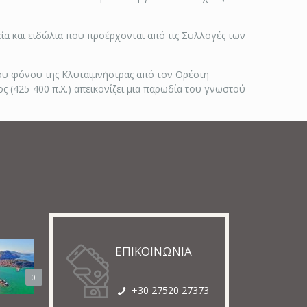
ία και ειδώλια που προέρχονται από τις Συλλογές των
του φόνου της Κλυταιμνήστρας από τον Ορέστη
ς (425-400 π.Χ.) απεικονίζει μια παρωδία του γνωστού
ΕΠΙΚΟΙΝΩΝΙΑ
0
+30 27520 27373