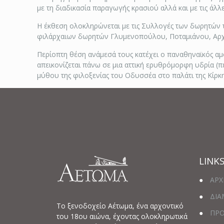
με τη διαδικασία παραγωγής κρασιού αλλά και με τις άλλ
Η έκθεση ολοκληρώνεται με τις Συλλογές των δωρητών τ
φιλάρχαιων δωρητών Γλυμενοπούλου, Ποταμιάνου, Αρχ
Περίοπτη θέση ανάμεσά τους κατέχει ο παναθηναϊκός α
απεικονίζεται πάνω σε μια αττική ερυθρόμορφη υδρία (π
μύθου της φιλοξενίας του Οδυσσέα στο παλάτι της Κίρκη
LINK
●
ΑΡΧ
●
ΔΙ
Το ξενοδοχείο Αέτωμα, ένα αρχοντικό
●
ΠΡ
του 18ου αιώνα, έχοντας ολοκληρωτικά