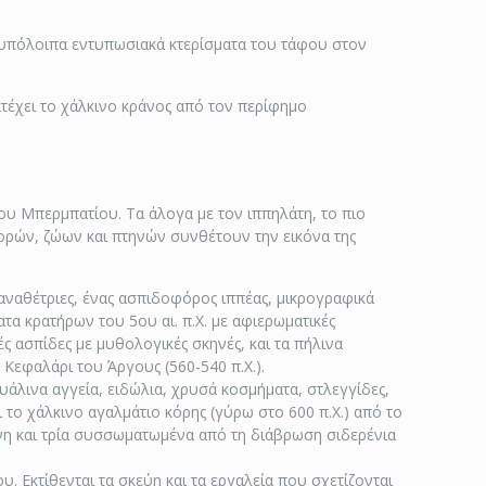
α υπόλοιπα εντυπωσιακά κτερίσματα του τάφου στον
τέχει το χάλκινο κράνος από τον περίφημο
του Μπερμπατίου. Τα άλογα με τον ιππηλάτη, το πιο
ορών, ζώων και πτηνών συνθέτουν την εικόνα της
 αναθέτριες, ένας ασπιδοφόρος ιππέας, μικρογραφικά
ατα κρατήρων του 5ου αι. π.Χ. με αφιερωματικές
ς ασπίδες με μυθολογικές σκηνές, και τα πήλινα
Κεφαλάρι του Άργους (560-540 π.Χ.).
υάλινα αγγεία, ειδώλια, χρυσά κοσμήματα, στλεγγίδες,
ι το χάλκινο αγαλμάτιο κόρης (γύρω στο 600 π.Χ.) από το
όνη και τρία συσσωματωμένα από τη διάβρωση σιδερένια
. Εκτίθενται τα σκεύη και τα εργαλεία που σχετίζονται