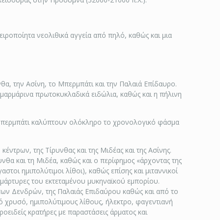
χειροποίητα νεολιθικά αγγεία από πηλό, καθώς και μια
α, την Ασίνη, το Μπερμπάτι και την Παλαιά Επίδαυρο.
, μαρμάρινα πρωτοκυκλαδικά ειδώλια, καθώς και η πήλινη
το Μπερμπάτι καλύπτουν ολόκληρο το χρονολογικό φάσμα
έντρων, της Τίρυνθας και της Μιδέας και της Ασίνης.
υνθα και τη Μιδέα, καθώς και ο περίφημος «άρχοντας της
αστοι ημιπολύτιμοι λίθοι), καθώς επίσης και μιταννικοί
 μάρτυρες του εκτεταμένου μυκηναϊκού εμπορίου.
ων Δενδρών, της Παλαιάς Επιδαύρου καθώς και από το
πό χρυσό, ημιπολύτιμους λίθους, ήλεκτρο, φαγεντιανή
ροειδείς κρατήρες με παραστάσεις άρματος και