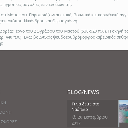
ες αγροτικές ασχολίες των ενοίκων της.
ου Μουσείου. Παρουσιάζονται αττικά, βοιωτικά και κορινθιακά αγγε
ιεπισκόπου Νικάνδρου και Θερμογιάννη.
μφορέας, έργο του Ζωγράφου του Μαστού (530-520 π.Χ.). Η σκηνή 
ερ. 440 π.Χ.). Ένας βοιωτικός ψευδοερυθρόμορφος καβειρικός σκύφο
ς.
S
BLOG/NEWS
ΙΚΗ
Τι να δείτε στο
Ναύπλιο
ΑΜΟΝΗ
26 Σεπτεμβρίου
ΟΣΦΟΡΕΣ
2017