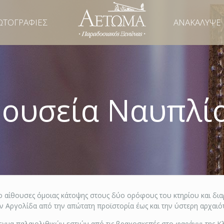
ΩΤΟΓΡΑΦΙΕΣ
ΑΝΑΚΑΛΥΨΕ
ουσεία Ναυπλί
 αίθουσες όμοιας κάτοψης στους δύο ορόφους του κτηρίου και διαρθ
 Αργολίδα από την απώτατη προϊστορία έως και την ύστερη αρχαιότ
γμα παλαιολιθικών εστιών από τις βραχοσκεπές στο φαράγγι της Κλ