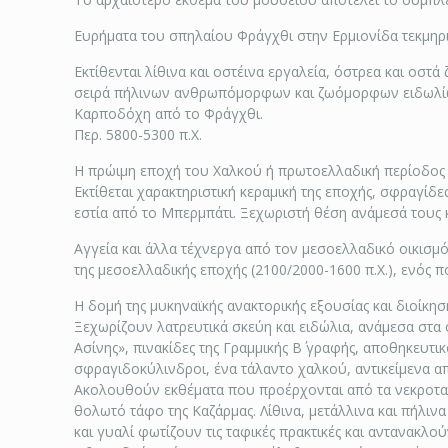
Ευρήματα του σπηλαίου Φράγχθι στην Ερμιονίδα τεκμηρ
Εκτίθενται λίθινα και οστέινα εργαλεία, όστρεα και οστ
σειρά πήλινων ανθρωπόμορφων και ζωόμορφων ειδωλί
Καρποδόχη από το Φράγχθι.
Περ. 5800-5300 π.Χ.
Η πρώιμη εποχή του Χαλκού ή πρωτοελλαδική περίοδος (
Εκτίθεται χαρακτηριστική κεραμική της εποχής, σφραγίδ
εστία από το Μπερμπάτι. Ξεχωριστή θέση ανάμεσά τους κ
Αγγεία και άλλα τέχνεργα από τον μεσοελλαδικό οικισμ
της μεσοελλαδικής εποχής (2100/2000-1600 π.Χ.), ενός
Η δομή της μυκηναϊκής ανακτορικής εξουσίας και διοίκη
Ξεχωρίζουν λατρευτικά σκεύη και ειδώλια, ανάμεσα στα 
Ασίνης», πινακίδες της Γραμμικής Β΄ γραφής, αποθηκευτικ
σφραγιδοκύλινδροι, ένα τάλαντο χαλκού, αντικείμενα 
Ακολουθούν εκθέματα που προέρχονται από τα νεκροταφ
θολωτό τάφο της Καζάρμας. Λίθινα, μετάλλινα και πήλιν
και γυαλί φωτίζουν τις ταφικές πρακτικές και αντανακλ